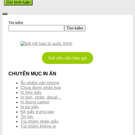
Tìm kiếm
Tìm kiếm
Gửi yêu cầu báo giá
CHUYÊN MỤC IN ẤN
Ấn phẩm văn phòng
Chưa được phân loại
In hộp giấy
In tem, nhãn, decal,..
In thùng carton
In túi giấy
Kệ giấy trưng bày
Tin tức
Túi nhôm ghép giấy
Túi nhôm không in