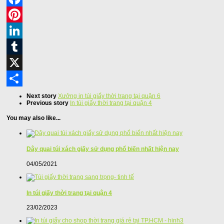
Facebook
Pinterest
LinkedIn
Tumblr
X
Share
Next story
Xưởng in túi giấy thời trang tại quận 6
Previous story
In túi giấy thời trang tại quận 4
You may also like...
Dây quai túi xách giấy sử dụng phổ biến nhất hiện nay
04/05/2021
In túi giấy thời trang tại quận 4
23/02/2023