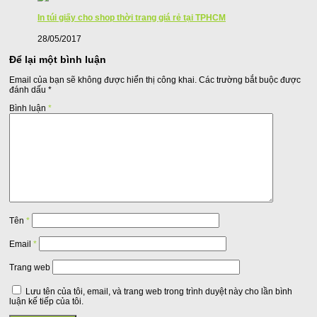
In túi giấy cho shop thời trang giá rẻ tại TPHCM
28/05/2017
Để lại một bình luận
Email của bạn sẽ không được hiển thị công khai.
Các trường bắt buộc được
đánh dấu
*
Bình luận
*
Tên
*
Email
*
Trang web
Lưu tên của tôi, email, và trang web trong trình duyệt này cho lần bình
luận kế tiếp của tôi.