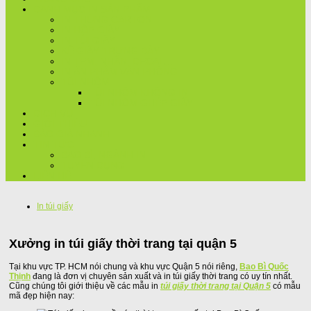
DANH MỤC IN SẢN PHẨM
IN THÙNG CARTON
IN HỘP GIẤY
IN TÚI GIẤY
KỆ GIẤY TRƯNG BÀY
IN TEM, NHÃN, DECAL,..
IN ẤN PHẨM VĂN PHÒNG
TÚI NHÔM
TÚI NHÔM KHÔNG IN
TÚI NHÔM GHÉP GIẤY
DỊCH VỤ
GIỚI THIỆU
BÁO GIÁ NHANH
TIN TỨC
BAO BÌ, NGÀNH IN
TUYỂN DỤNG
LIÊN HỆ
In túi giấy
Xưởng in túi giấy thời trang tại quận 5
Tại khu vực TP. HCM nói chung và khu vực Quận 5 nói riêng,
Bao Bì Quốc
Thịnh
đang là đơn vị chuyên sản xuất và in túi giấy thời trang có uy tín nhất.
Cũng chúng tôi giới thiệu về các mẫu in
túi giấy thời trang tại Quận 5
có mẫu
mã đẹp hiện nay: