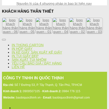
Nguyên lý của 4 phương pháp in bao bì hiện nay
KHÁCH HÀNG THÂN THIẾT
IN THÙNG CARTON
IN HỘP GIẤY
IN KỆ GIẤY, SẢN XUẤT KỆ GIẤY
IN TÚI GIẤY ĐẸP
SẢN XUẤT TÚI NHÔM
YÊU CẦU BÁO GIÁ / ĐẶT HÀNG
LIÊN HỆ
CÔNG TY TNHH IN QUỐC THỊNH
Địa chỉ:
Số 7 Đường S3, P. Tây Thạnh, Q. Tân Phú, TP.HCM
Kinh doanh 1:
0909507105 -
Kinh doanh 2:
0984 776 115
Website:
baobiquocthinh.vn -
Email:
baobiquocthinh@gmail.com