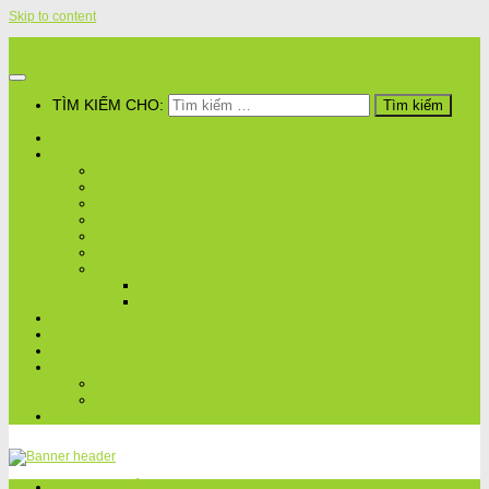
Skip to content
Bao Bì Quốc Thịnh
TÌM KIẾM CHO:
TRANG CHỦ
DANH MỤC IN SẢN PHẨM
IN THÙNG CARTON
IN HỘP GIẤY
IN TÚI GIẤY
KỆ GIẤY TRƯNG BÀY
IN TEM, NHÃN, DECAL,..
IN ẤN PHẨM VĂN PHÒNG
TÚI NHÔM
TÚI NHÔM KHÔNG IN
TÚI NHÔM GHÉP GIẤY
DỊCH VỤ
GIỚI THIỆU
BÁO GIÁ NHANH
TIN TỨC
BAO BÌ, NGÀNH IN
TUYỂN DỤNG
LIÊN HỆ
TRANG CHỦ