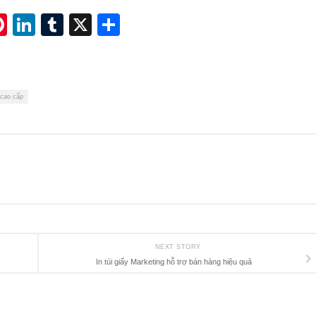
acebook
Pinterest
LinkedIn
Tumblr
X
Share
 cao cấp
NEXT STORY
In túi giấy Marketing hỗ trợ bán hàng hiệu quả