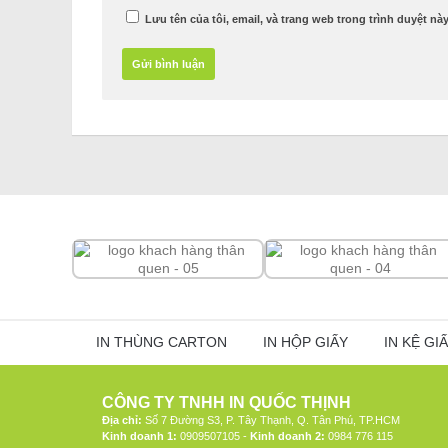
Lưu tên của tôi, email, và trang web trong trình duyệt này
IN THÙNG CARTON
IN HỘP GIẤY
IN KỆ GI
CÔNG TY TNHH IN QUỐC THỊNH
Địa chỉ:
Số 7 Đường S3, P. Tây Thạnh, Q. Tân Phú, TP.HCM
Kinh doanh 1:
0909507105 -
Kinh doanh 2:
0984 776 115