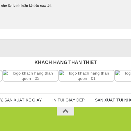
 cho lần bình luận kế tiếp của tôi.
KHÁCH HÀNG THÂN THIẾT
ẤY, SẢN XUẤT KỆ GIẤY
IN TÚI GIẤY ĐẸP
SẢN XUẤT TÚI N