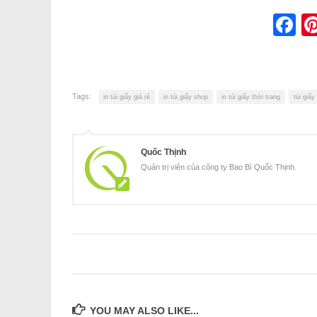
F
Tags:
in túi giấy giá rẻ
in túi giấy shop
in túi giấy thời trang
túi giấy
Quốc Thịnh
Quản trị viên của công ty Bao Bì Quốc Thịnh.
YOU MAY ALSO LIKE...