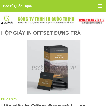
Bao Bì Quốc Thịnh
Skip to content
HỘP GIẤY IN OFFSET ĐỰNG TRÀ
IN HỘP GIẤY