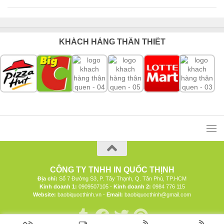
KHÁCH HÀNG THÂN THIẾT
CÔNG TY TNHH IN QUỐC THỊNH
Địa chỉ:
Số 7 Đường S3, P. Tây Thạnh, Q. Tân Phú, TP.HCM
Kinh doanh 1:
0909507105 -
Kinh doanh 2:
0984 776 115
Website:
baobiquocthinh.vn -
Email:
baobiquocthinh@gmail.com