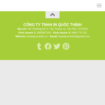
CÔNG TY TNHH IN QUỐC THỊNH
Địa chỉ:
Số 7 Đường S3, P. Tây Thạnh, Q. Tân Phú, TP.HCM
Kinh doanh 1:
0909507105 -
Kinh doanh 2:
0984 776 115
Website:
baobiquocthinh.vn -
Email:
baobiquocthinh@gmail.com