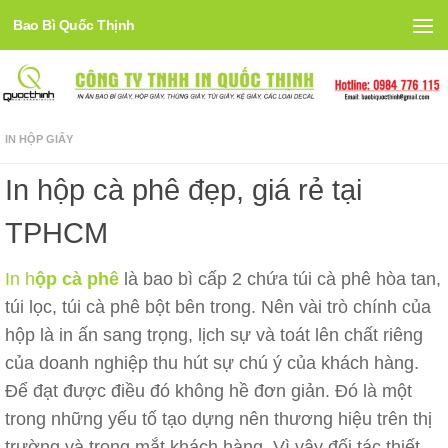
Bao Bì Quốc Thịnh
Skip to content
IN HỘP GIẤY
In hộp cà phê đẹp, giá rẻ tại
TPHCM
In h
ộp cà phê
là bao bì cấp 2 chứa túi cà phê hòa tan,
túi lọc, túi cà phê bột bên trong. Nên vài trò chính của
hộp là in ấn sang trọng, lịch sự và toát lên chất riêng
của doanh nghiệp thu hút sự chú ý của khách hàng.
Để đạt được điều đó không hề đơn giản. Đó là một
trong những yếu tố tạo dựng nên thương hiệu trên thị
trường và trong mắt khách hàng. Vì vậy đối tác thiết