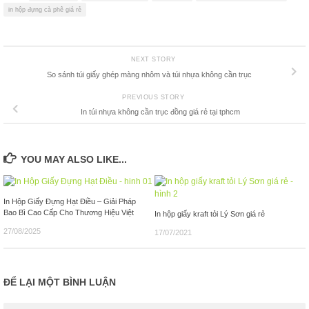
in hộp đựng cà phê giá rẻ
NEXT STORY
So sánh túi giấy ghép màng nhôm và túi nhựa không cần trục
PREVIOUS STORY
In túi nhựa không cần trục đồng giá rẻ tại tphcm
YOU MAY ALSO LIKE...
In Hộp Giấy Đựng Hạt Điều – Giải Pháp
Bao Bì Cao Cấp Cho Thương Hiệu Việt
In hộp giấy kraft tỏi Lý Sơn giá rẻ
27/08/2025
17/07/2021
ĐỂ LẠI MỘT BÌNH LUẬN