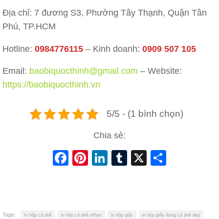
Địa chỉ: 7 đương S3, Phường Tây Thạnh, Quận Tân
Phú, TP.HCM
Hotline:
0984776115
– Kinh doanh:
0909 507 105
Email:
baobiquocthinh@gmail.com
– Website:
https://baobiquocthinh.vn
5/5 - (1 bình chọn)
Chia sẻ:
Facebook
Pinterest
LinkedIn
Tumblr
X
Share
Tags:
In hộp cà phê
in hộp cà phê offset
in hộp giấy
in hộp giấy đựng cà phê đẹp