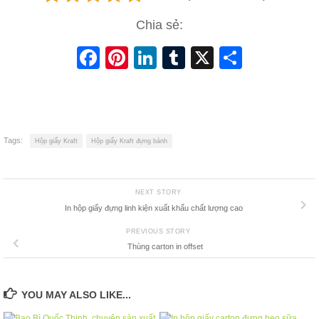
Chia sẻ:
Facebook
Pinterest
LinkedIn
Tumblr
X
Share
Tags:
Hộp giấy Kraft
Hộp giấy Kraft đựng bánh
NEXT STORY
In hộp giấy đựng linh kiện xuất khẩu chất lượng cao
PREVIOUS STORY
Thùng carton in offset
YOU MAY ALSO LIKE...