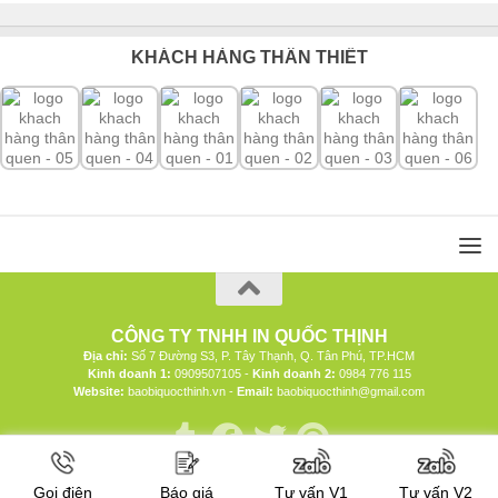
KHÁCH HÀNG THÂN THIẾT
CÔNG TY TNHH IN QUỐC THỊNH
Địa chỉ:
Số 7 Đường S3, P. Tây Thạnh, Q. Tân Phú, TP.HCM
Kinh doanh 1:
0909507105 -
Kinh doanh 2:
0984 776 115
Website:
baobiquocthinh.vn -
Email:
baobiquocthinh@gmail.com
Gọi điện
Báo giá
Tư vấn V1
Tư vấn V2