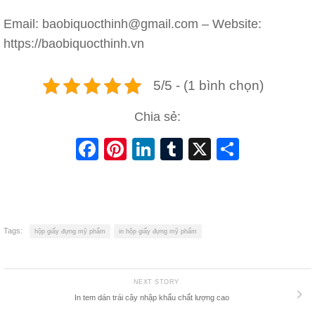
Email: baobiquocthinh@gmail.com – Website:
https://baobiquocthinh.vn
5/5 - (1 bình chọn)
Chia sẻ:
Facebook
Pinterest
LinkedIn
Tumblr
X
Share
Tags:
hộp giấy đựng mỹ phẩm
in hộp giấy đựng mỹ phẩm
NEXT STORY
In tem dán trái cây nhập khẩu chất lượng cao