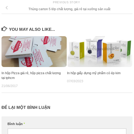
PREVIOUS STORY
Thùng carton 5 lớp chất lượng, giá rẻ tại xưởng sản xuất
YOU MAY ALSO LIKE...
In hộp Pizza giá rẻ, hộp pizza chất lượng
In hộp giấy đựng mỹ phẩm có ép kim
tại tphcm
07/03/2023
21/06/2017
ĐỂ LẠI MỘT BÌNH LUẬN
Bình luận
*