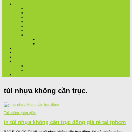
DANH MỤC IN SẢN PHẨM
IN THÙNG CARTON
IN HỘP GIẤY
IN TÚI GIẤY
KỆ GIẤY TRƯNG BÀY
IN TEM, NHÃN, DECAL,..
IN ẤN PHẨM VĂN PHÒNG
TÚI NHÔM
TÚI NHÔM KHÔNG IN
TÚI NHÔM GHÉP GIẤY
DỊCH VỤ
GIỚI THIỆU
BÁO GIÁ NHANH
TIN TỨC
BAO BÌ, NGÀNH IN
TUYỂN DỤNG
LIÊN HỆ
túi nhựa không cần trục.
Túi nhôm ghép giấy
In túi nhựa không cần trục đồng giá rẻ tại tphcm