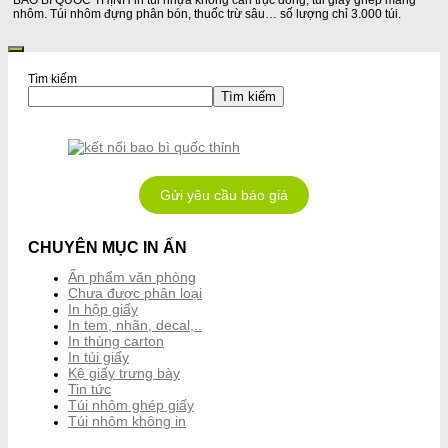
BAO BÌ QUỐC THỊNH in túi nhựa không cần trục đồng, túi giấy ghép màng
nhôm. Túi nhôm đựng phân bón, thuốc trừ sâu… số lượng chỉ 3.000 túi.
Tìm kiếm
Tìm kiếm
Gửi yêu cầu báo giá
CHUYÊN MỤC IN ẤN
Ấn phẩm văn phòng
Chưa được phân loại
In hộp giấy
In tem, nhãn, decal,..
In thùng carton
In túi giấy
Kệ giấy trưng bày
Tin tức
Túi nhôm ghép giấy
Túi nhôm không in