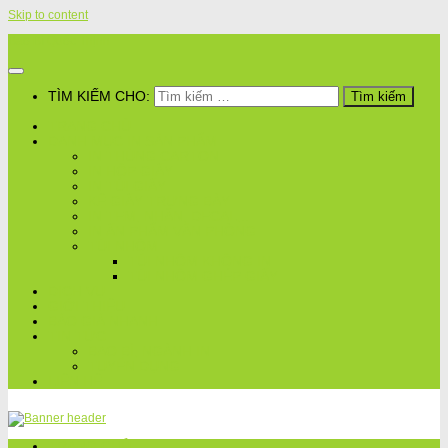
Skip to content
Bao Bì Quốc Thịnh
TÌM KIẾM CHO:
TRANG CHỦ
DANH MỤC IN SẢN PHẨM
IN THÙNG CARTON
IN HỘP GIẤY
IN TÚI GIẤY
KỆ GIẤY TRƯNG BÀY
IN TEM, NHÃN, DECAL,..
IN ẤN PHẨM VĂN PHÒNG
TÚI NHÔM
TÚI NHÔM KHÔNG IN
TÚI NHÔM GHÉP GIẤY
DỊCH VỤ
GIỚI THIỆU
BÁO GIÁ NHANH
TIN TỨC
BAO BÌ, NGÀNH IN
TUYỂN DỤNG
LIÊN HỆ
TRANG CHỦ