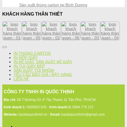
Sản xuất thùng carton tại Bình Dương
KHÁCH HÀNG THÂN THIẾT
IN THÙNG CARTON
IN HỘP GIẤY
IN KỆ GIẤY, SẢN XUẤT KỆ GIẤY
IN TÚI GIẤY ĐẸP
SẢN XUẤT TÚI NHÔM
YÊU CẦU BÁO GIÁ / ĐẶT HÀNG
LIÊN HỆ
CÔNG TY TNHH IN QUỐC THỊNH
Địa chỉ:
Số 7 Đường S3, P. Tây Thạnh, Q. Tân Phú, TP.HCM
Kinh doanh 1:
0909507105 -
Kinh doanh 2:
0984 776 115
Website:
baobiquocthinh.vn -
Email:
baobiquocthinh@gmail.com