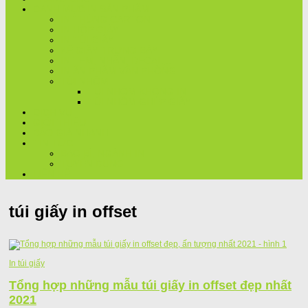
DANH MỤC IN SẢN PHẨM
IN THÙNG CARTON
IN HỘP GIẤY
IN TÚI GIẤY
KỆ GIẤY TRƯNG BÀY
IN TEM, NHÃN, DECAL,..
IN ẤN PHẨM VĂN PHÒNG
TÚI NHÔM
TÚI NHÔM KHÔNG IN
TÚI NHÔM GHÉP GIẤY
DỊCH VỤ
GIỚI THIỆU
BÁO GIÁ NHANH
TIN TỨC
BAO BÌ, NGÀNH IN
TUYỂN DỤNG
LIÊN HỆ
túi giấy in offset
In túi giấy
Tổng hợp những mẫu túi giấy in offset đẹp nhất
2021