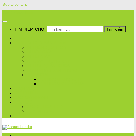
Skip to content
Bao Bì Quốc Thịnh
TÌM KIẾM CHO:
TRANG CHỦ
DANH MỤC IN SẢN PHẨM
IN THÙNG CARTON
IN HỘP GIẤY
IN TÚI GIẤY
KỆ GIẤY TRƯNG BÀY
IN TEM, NHÃN, DECAL,..
IN ẤN PHẨM VĂN PHÒNG
TÚI NHÔM
TÚI NHÔM KHÔNG IN
TÚI NHÔM GHÉP GIẤY
DỊCH VỤ
GIỚI THIỆU
BÁO GIÁ NHANH
TIN TỨC
BAO BÌ, NGÀNH IN
TUYỂN DỤNG
LIÊN HỆ
TRANG CHỦ