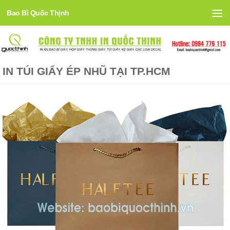
Bao Bì Quốc Thịnh
Skip to content
IN TÚI GIẤY ÉP NHŨ TẠI TP.HCM