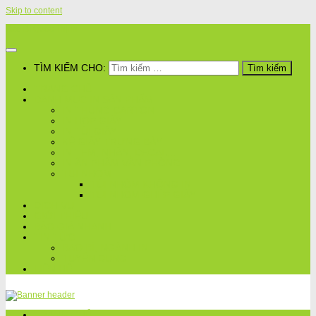
Skip to content
Bao Bì Quốc Thịnh
TÌM KIẾM CHO:
TRANG CHỦ
DANH MỤC IN SẢN PHẨM
IN THÙNG CARTON
IN HỘP GIẤY
IN TÚI GIẤY
KỆ GIẤY TRƯNG BÀY
IN TEM, NHÃN, DECAL,..
IN ẤN PHẨM VĂN PHÒNG
TÚI NHÔM
TÚI NHÔM KHÔNG IN
TÚI NHÔM GHÉP GIẤY
DỊCH VỤ
GIỚI THIỆU
BÁO GIÁ NHANH
TIN TỨC
BAO BÌ, NGÀNH IN
TUYỂN DỤNG
LIÊN HỆ
TRANG CHỦ