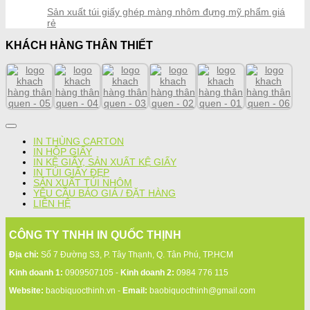
Sản xuất túi giấy ghép màng nhôm đựng mỹ phẩm giá
rẻ
KHÁCH HÀNG THÂN THIẾT
IN THÙNG CARTON
IN HỘP GIẤY
IN KỆ GIẤY, SẢN XUẤT KỆ GIẤY
IN TÚI GIẤY ĐẸP
SẢN XUẤT TÚI NHÔM
YÊU CẦU BÁO GIÁ / ĐẶT HÀNG
LIÊN HỆ
CÔNG TY TNHH IN QUỐC THỊNH
Địa chỉ:
Số 7 Đường S3, P. Tây Thạnh, Q. Tân Phú, TP.HCM
Kinh doanh 1:
0909507105 -
Kinh doanh 2:
0984 776 115
Website:
baobiquocthinh.vn -
Email:
baobiquocthinh@gmail.com