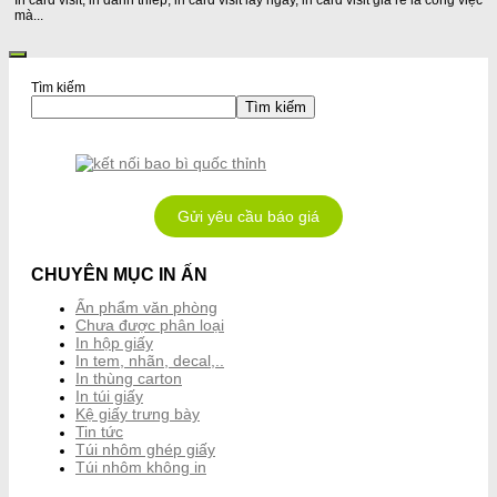
In card visit, in danh thiếp, in card visit lấy ngay, in card visit giá rẻ là công việc
mà...
Tìm kiếm
Tìm kiếm
Gửi yêu cầu báo giá
CHUYÊN MỤC IN ẤN
Ấn phẩm văn phòng
Chưa được phân loại
In hộp giấy
In tem, nhãn, decal,..
In thùng carton
In túi giấy
Kệ giấy trưng bày
Tin tức
Túi nhôm ghép giấy
Túi nhôm không in