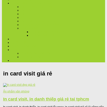
DANH MỤC IN SẢN PHẨM
IN THÙNG CARTON
IN HỘP GIẤY
IN TÚI GIẤY
KỆ GIẤY TRƯNG BÀY
IN TEM, NHÃN, DECAL,..
IN ẤN PHẨM VĂN PHÒNG
TÚI NHÔM
TÚI NHÔM KHÔNG IN
TÚI NHÔM GHÉP GIẤY
DỊCH VỤ
GIỚI THIỆU
BÁO GIÁ NHANH
TIN TỨC
BAO BÌ, NGÀNH IN
TUYỂN DỤNG
LIÊN HỆ
in card visit giá rẻ
Ấn phẩm văn phòng
In card visit, in danh thiếp giá rẻ tại tphcm