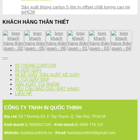
Sản xuất thùng carton 5 lớp in offset chất lượng cao tại
tpHCM
KHÁCH HÀNG THÂN THIẾT
IN THÙNG CARTON
IN HỘP GIẤY
IN KỆ GIẤY, SẢN XUẤT KỆ GIẤY
IN TÚI GIẤY ĐẸP
SẢN XUẤT TÚI NHÔM
YÊU CẦU BÁO GIÁ / ĐẶT HÀNG
LIÊN HỆ
CÔNG TY TNHH IN QUỐC THỊNH
Địa chỉ:
Số 7 Đường S3, P. Tây Thạnh, Q. Tân Phú, TP.HCM
Kinh doanh 1:
0909507105 -
Kinh doanh 2:
0984 776 115
Website:
baobiquocthinh.vn -
Email:
baobiquocthinh@gmail.com