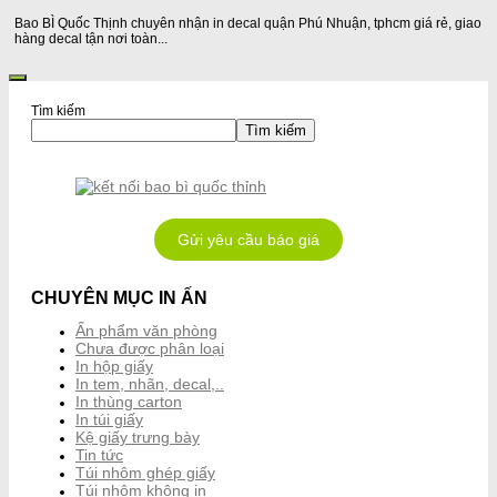
Bao BÌ Quốc Thịnh chuyên nhận in decal quận Phú Nhuận, tphcm giá rẻ, giao
hàng decal tận nơi toàn...
Tìm kiếm
Tìm kiếm
Gửi yêu cầu báo giá
CHUYÊN MỤC IN ẤN
Ấn phẩm văn phòng
Chưa được phân loại
In hộp giấy
In tem, nhãn, decal,..
In thùng carton
In túi giấy
Kệ giấy trưng bày
Tin tức
Túi nhôm ghép giấy
Túi nhôm không in