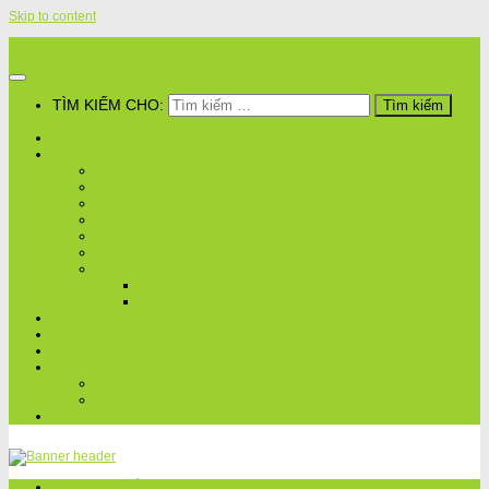
Skip to content
Bao Bì Quốc Thịnh
TÌM KIẾM CHO:
TRANG CHỦ
DANH MỤC IN SẢN PHẨM
IN THÙNG CARTON
IN HỘP GIẤY
IN TÚI GIẤY
KỆ GIẤY TRƯNG BÀY
IN TEM, NHÃN, DECAL,..
IN ẤN PHẨM VĂN PHÒNG
TÚI NHÔM
TÚI NHÔM KHÔNG IN
TÚI NHÔM GHÉP GIẤY
DỊCH VỤ
GIỚI THIỆU
BÁO GIÁ NHANH
TIN TỨC
BAO BÌ, NGÀNH IN
TUYỂN DỤNG
LIÊN HỆ
TRANG CHỦ