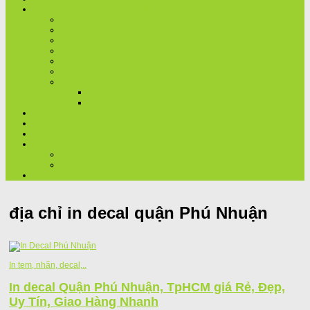
DANH MỤC IN SẢN PHẨM
IN THÙNG CARTON
IN HỘP GIẤY
IN TÚI GIẤY
KỆ GIẤY TRƯNG BÀY
IN TEM, NHÃN, DECAL,..
IN ẤN PHẨM VĂN PHÒNG
TÚI NHÔM
TÚI NHÔM KHÔNG IN
TÚI NHÔM GHÉP GIẤY
DỊCH VỤ
GIỚI THIỆU
BÁO GIÁ NHANH
TIN TỨC
BAO BÌ, NGÀNH IN
TUYỂN DỤNG
LIÊN HỆ
địa chỉ in decal quận Phú Nhuận
In tem, nhãn, decal,..
In decal Quận Phú Nhuận, TpHCM giá Rẻ, Đẹp,
Uy Tín, Giao Hàng Nhanh