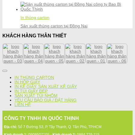
In thùng carton
Sản xuất thùng carton tại Đồng Nai
KHÁCH HÀNG THÂN THIẾT
IN THÙNG CARTON
IN HỘP GIẤY
IN KỆ GIẤY, SẢN XUẤT KỆ GIẤY
IN TÚI GIẤY ĐẸP
SẢN XUẤT TÚI NHÔM
YÊU CẦU BÁO GIÁ / ĐẶT HÀNG
LIÊN HỆ
CÔNG TY TNHH IN QUỐC THỊNH
Địa chỉ:
Số 7 Đường S3, P. Tây Thạnh, Q. Tân Phú, TP.HCM
Kinh doanh 1:
0909507105 -
Kinh doanh 2:
0984 776 115