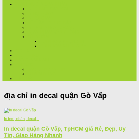
DANH MỤC IN SẢN PHẨM
IN THÙNG CARTON
IN HỘP GIẤY
IN TÚI GIẤY
KỆ GIẤY TRƯNG BÀY
IN TEM, NHÃN, DECAL,..
IN ẤN PHẨM VĂN PHÒNG
TÚI NHÔM
TÚI NHÔM KHÔNG IN
TÚI NHÔM GHÉP GIẤY
DỊCH VỤ
GIỚI THIỆU
BÁO GIÁ NHANH
TIN TỨC
BAO BÌ, NGÀNH IN
TUYỂN DỤNG
LIÊN HỆ
địa chỉ in decal quận Gò Vấp
In tem, nhãn, decal,..
In decal quận Gò Vấp, TpHCM giá Rẻ, Đẹp, Uy
Tín, Giao Hàng Nhanh