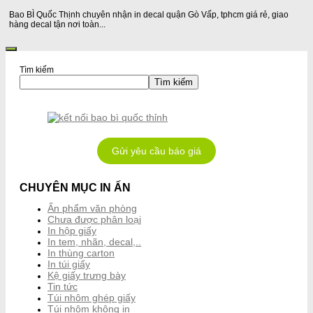
Bao BÌ Quốc Thịnh chuyên nhận in decal quận Gò Vấp, tphcm giá rẻ, giao
hàng decal tận nơi toàn...
Tìm kiếm
Tìm kiếm
Gửi yêu cầu báo giá
CHUYÊN MỤC IN ẤN
Ấn phẩm văn phòng
Chưa được phân loại
In hộp giấy
In tem, nhãn, decal,..
In thùng carton
In túi giấy
Kệ giấy trưng bày
Tin tức
Túi nhôm ghép giấy
Túi nhôm không in