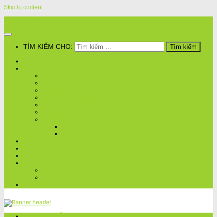
Skip to content
Bao Bì Quốc Thịnh
TÌM KIẾM CHO:
TRANG CHỦ
DANH MỤC IN SẢN PHẨM
IN THÙNG CARTON
IN HỘP GIẤY
IN TÚI GIẤY
KỆ GIẤY TRƯNG BÀY
IN TEM, NHÃN, DECAL,..
IN ẤN PHẨM VĂN PHÒNG
TÚI NHÔM
TÚI NHÔM KHÔNG IN
TÚI NHÔM GHÉP GIẤY
DỊCH VỤ
GIỚI THIỆU
BÁO GIÁ NHANH
TIN TỨC
BAO BÌ, NGÀNH IN
TUYỂN DỤNG
LIÊN HỆ
TRANG CHỦ